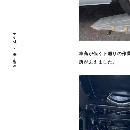
トップ
車高が低く下廻りの作
車下廻り
所がふえました。