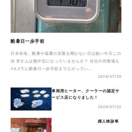
酷暑日一歩手前
日本各地、酷暑や猛暑の言葉を聞かない日は無い今日この
頃 皆さんは熱中症になっていませんか？ 当社の作業場も
39.3℃と酷暑日一歩手前まで上がってい…
2026/07/29
車両用ヒーター、クーラーの認定サ
ービス店になりました！
2026/07/23
婦人検診車