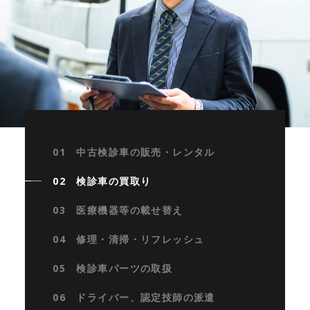
01 中古検診車の販売・レンタル
02 検診車の買取り
03 医療機器等の載せ替え
04 修理・清掃・リフレッシュ
05 検診車パーツの取扱
06 ドライバー、認定技師の派遣