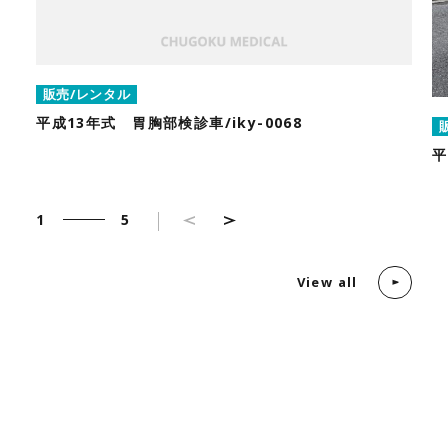
販売/レンタル
平成13年式 胃胸部検診車/iky-0068
平
1
5
View all