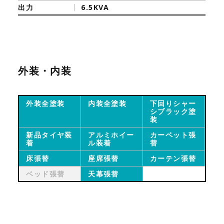
出力
6.5KVA
外装・内装
外装全塗装
内装全塗装
下回りシャー
シブラック塗
装
新品タイヤ装
アルミホイー
カーペット張
着
ル装着
替
床張替
座席張替
カーテン張替
ベッド張替
天幕張替