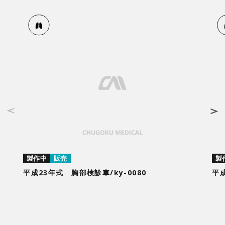
製作中
販売
製
平成23年式 胸部検診車/ky-0080
平成