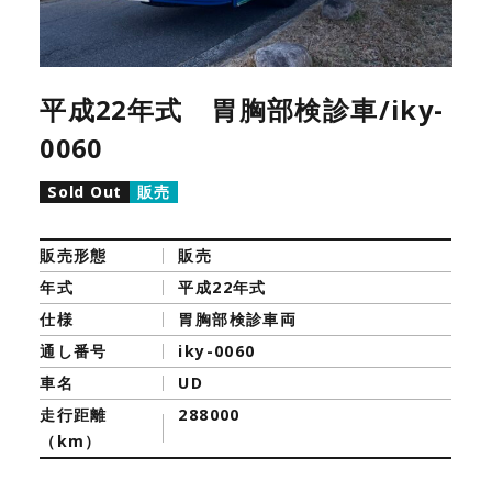
平成22年式 胃胸部検診車/iky-
0060
Sold Out
販売
販売形態
販売
年式
平成22年式
仕様
胃胸部検診車両
通し番号
iky-0060
車名
UD
走行距離
288000
（km）