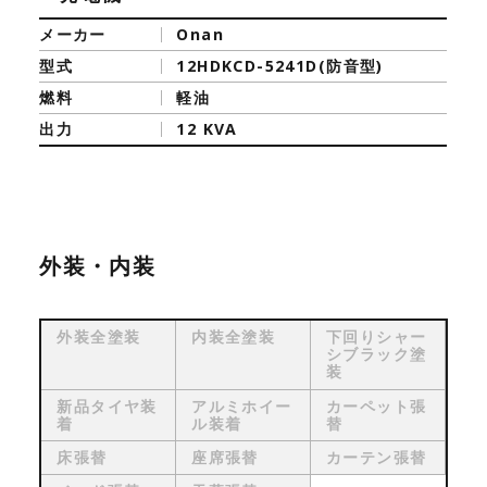
メーカー
Onan
型式
12HDKCD-5241D(防音型)
燃料
軽油
出力
12 KVA
外装・内装
外装全塗装
内装全塗装
下回りシャー
シブラック塗
装
新品タイヤ装
アルミホイー
カーペット張
着
ル装着
替
床張替
座席張替
カーテン張替