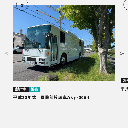
製
平成
製作中
販売
平成20年式 胃胸部検診車/iky-0064