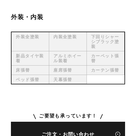
外装・内装
外装全塗装
内装全塗装
下回りシャー
シブラック塗
装
新品タイヤ装
アルミホイー
カーペット張
着
ル装着
替
床張替
座席張替
カーテン張替
ベッド張替
天幕張替
ご要望も承っています！
ご注文・お問い合わせ