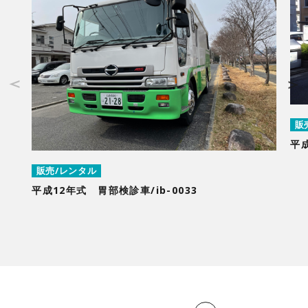
販
平成
販売/レンタル
平成12年式 胃部検診車/ib-0033