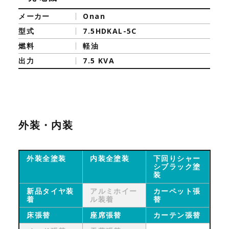
メーカー
Onan
型式
7.5HDKAL-5C
燃料
軽油
出力
7.5 KVA
外装・内装
外装全塗装
内装全塗装
下回りシャー
シブラック塗
装
新品タイヤ装
アルミホイー
カーペット張
着
ル装着
替
床張替
座席張替
カーテン張替