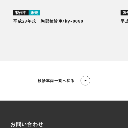
製作中
販売
製
平成23年式 胸部検診車/ky-0080
平成
検診車両一覧へ戻る
お問い合わせ