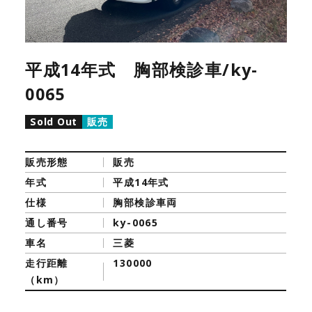
平成14年式 胸部検診車/ky-
0065
Sold Out
販売
販売形態
販売
年式
平成14年式
仕様
胸部検診車両
通し番号
ky-0065
車名
三菱
走行距離
130000
（km）