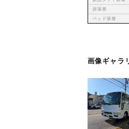
床張替
ベッド張替
画像ギャラ