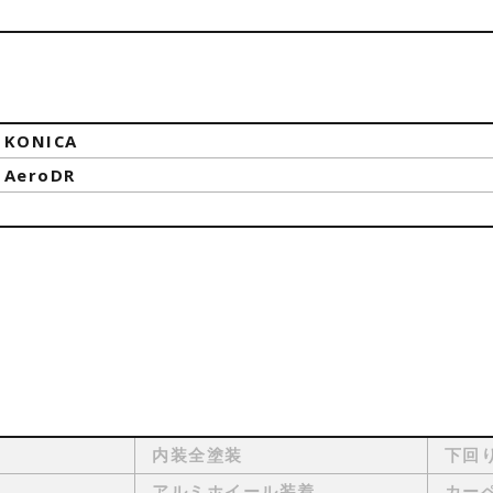
KONICA
AeroDR
内装全塗装
下回
アルミホイール装着
カー