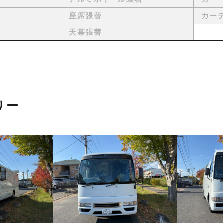
座席張替
カー
天幕張替
リー