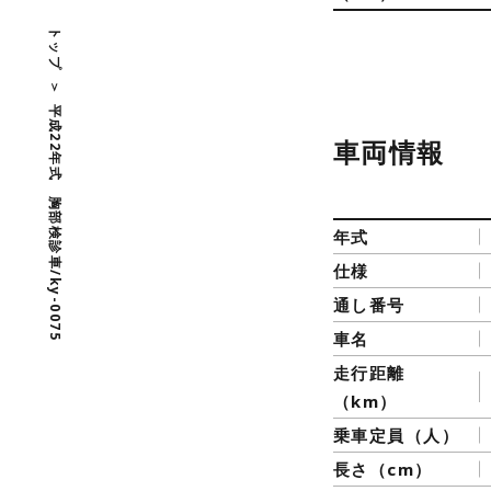
トップ
平成22年式 胸部検診車/ky-0075
車両情報
年式
仕様
通し番号
車名
走行距離
（km）
乗車定員（人）
長さ（cm）