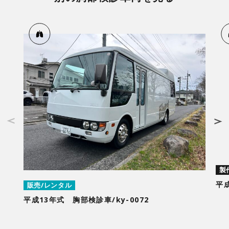
製
平成
販売/レンタル
平成13年式 胸部検診車/ky-0072