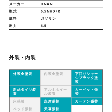
メーカー
ONAN
型式
6.5NHDFR
燃料
ガソリン
出力
6.5
外装・内装
外装全塗装
内装全塗装
下回りシャー
シブラック塗
装
新品タイヤ装
アルミホイー
カーペット張
着
ル装着
替
床張替
座席張替
カーテン張替
ベッド張替
天幕張替