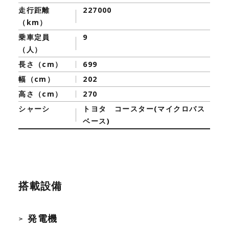
走行距離
227000
（km）
乗車定員
9
（人）
長さ（cm）
699
幅（cm）
202
高さ（cm）
270
シャーシ
トヨタ コースター(マイクロバス
ベース)
搭載設備
発電機