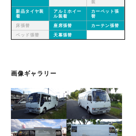
装
新品タイヤ装
アルミホイー
カーペット張
着
ル装着
替
床張替
座席張替
カーテン張替
ベッド張替
天幕張替
画像ギャラリー