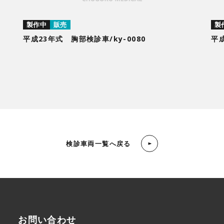
製作中
販売
製
平成23年式 胸部検診車/ky-0080
平成
検診車両一覧へ戻る
お問い合わせ